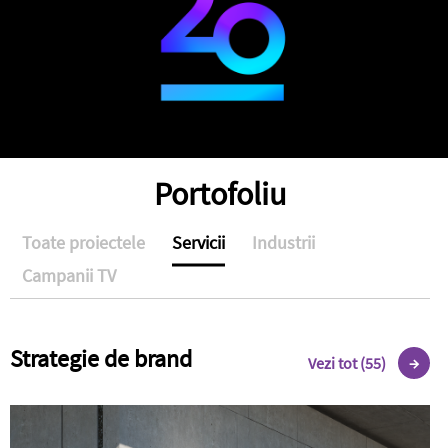
Portofoliu
Toate proiectele
Servicii
Industrii
Campanii TV
Strategie de brand
Vezi tot (55)