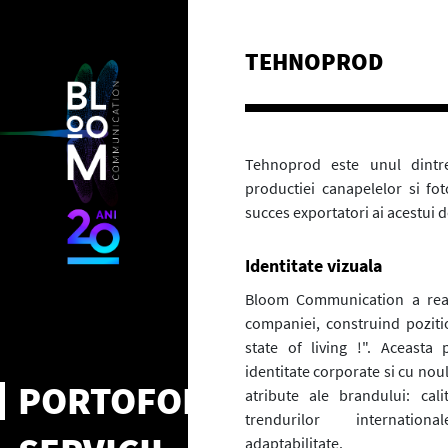
TEHNOPROD
Tehnoprod este unul dintre
productiei canapelelor si fot
succes exportatori ai acestui
Identitate vizuala
Bloom Communication a real
companiei, construind poziti
state of living !". Aceasta
identitate corporate si cu noul
PORTOFOLIU
atribute ale brandului: cali
trendurilor internationa
adaptabilitate.