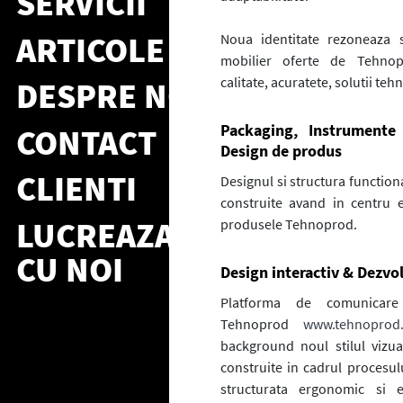
SERVICII
ARTICOLE
Noua identitate rezoneaza s
mobilier oferte de Tehnop
calitate, acuratete, solutii te
DESPRE NOI
Packaging, Instrumente
CONTACT
Design de produs
CLIENTI
Designul si structura function
construite avand in centru e
LUCREAZA
produsele Tehnoprod.
CU NOI
Design interactiv & Dezvo
Platforma de comunicare
Tehnoprod
www.tehnoprod
background noul stilul vizu
construite in cadrul procesul
structurata ergonomic si e