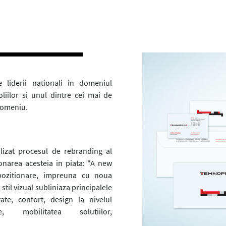
 liderii nationali in domeniul
oliilor si unul dintre cei mai de
 domeniu.
izat procesul de rebranding al
onarea acesteia in piata: "A new
 pozitionare, impreuna cu noua
 stil vizual subliniaza principalele
tate, confort, design la nivelul
le, mobilitatea solutiilor,