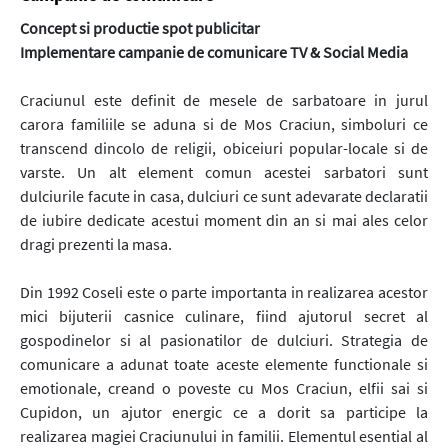
Concept si productie spot publicitar
Implementare campanie de comunicare TV & Social Media
Craciunul este definit de mesele de sarbatoare in jurul
carora familiile se aduna si de Mos Craciun, simboluri ce
transcend dincolo de religii, obiceiuri popular-locale si de
varste. Un alt element comun acestei sarbatori sunt
dulciurile facute in casa, dulciuri ce sunt adevarate declaratii
de iubire dedicate acestui moment din an si mai ales celor
dragi prezenti la masa.
Din 1992 Coseli este o parte importanta in realizarea acestor
mici bijuterii casnice culinare, fiind ajutorul secret al
gospodinelor si al pasionatilor de dulciuri. Strategia de
comunicare a adunat toate aceste elemente functionale si
emotionale, creand o poveste cu Mos Craciun, elfii sai si
Cupidon, un ajutor energic ce a dorit sa participe la
realizarea magiei Craciunului in familii. Elementul esential al