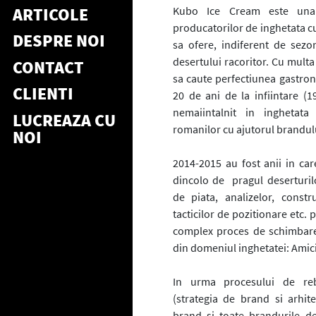
ARTICOLE
Kubo Ice Cream este una 
producatorilor de inghetata c
DESPRE NOI
sa ofere, indiferent de sezon
desertului racoritor. Cu multa 
CONTACT
sa caute perfectiunea gastron
CLIENTI
20 de ani de la infiintare (19
nemaiintalnit in inghetat
LUCREAZA CU
romanilor cu ajutorul brandulu
NOI
2014-2015 au fost anii in car
dincolo de pragul deserturilor
de piata, analizelor, constru
tacticilor de pozitionare etc.
complex proces de schimbare
din domeniul inghetatei: Amici
In urma procesului de re
(strategia de brand si arhit
brand si toate brandurile 