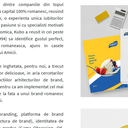
dintre companiile din topul
u capital 100% romanesc, reusind
, o experienta unica iubitorilor
pasiune si cu specialisti motivati
omica, Kubo a reusit in cei peste
94) sa identifice gustul perfect,
a romaneasca, ajuns in casele
i Amicii.
e inghetata, pentru noi, a trecut
 delicioase, in aria cercetarilor
ctiilor arhitecturilor de brand,
 pentru ca am implementat cel mai
 la fata a unui brand romanesc
i.
branding, platforma de brand
ectura de brand), identitatea de
de produs (Gama Obsession, OK,