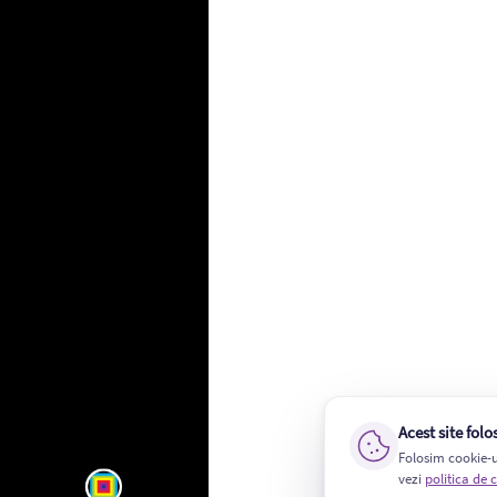
Acest site folo
Folosim cookie-ur
vezi
politica de 