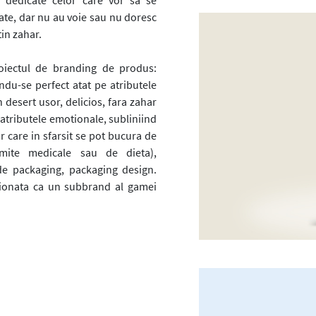
, dedicate celor care vor sa se
ate, dar nu au voie sau nu doresc
in zahar.
oiectul de branding de produs:
indu-se perfect atat pe atributele
 desert usor, delicios, fara zahar
pe atributele emotionale, subliniind
r care in sfarsit se pot bucura de
imite medicale sau de dieta),
 de packaging, packaging design.
itionata ca un subbrand al gamei