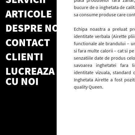
piata produselor fara zahar
bucure de o inghetata de calit
ARTICOLE
sa consume produse care cont
DESPRE NOI
Echipa noastra a preluat pr
identitate verbala (Airette pli
CONTACT
functionale ale brandului – un
si fara multe calorii – cat si 
CLIENTI
senzatiile date de produs celo
savoarea inghetatei fara l
LUCREAZA
identitate vizuala, standard
CU NOI
Inghetata Airette a fost poz
quality Queen.