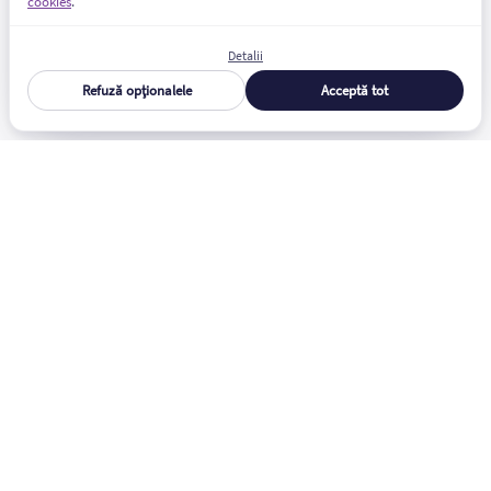
cookies
.
fotografiilor, facandu-le accesibile atat pe desktop, cat si pe
telefoane mobile si tablete, intr-un mod personalizat.
Detalii
Refuză opționalele
Acceptă tot
© Bloom Communication 2026