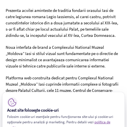
Prezenta acvilei aminteste de traditia fondarii orasului Iasi de
catre legiunea romana Legio Iassiensis, al carei castru, potrivit
cunostintelor istorice din a doua jumatate a secolului al XIX-lea,
s-ar fi aflat chiar pe locul actualului Palat, pe temeliile sale
zidindu-se, la inceputul veacului al XV-lea, Curtea Domneasca.
Noua interfata de brand a Complexului National Muzeal
„Moldova” Iasi si stilul vizual sunt fundamentate pe o directie de
design minimalist ce avantajeaza comunicarea informatiei
vizuale si tehnice catre publicurile sale interne si externe.
Platforma web construita dedicat pentru Complexul National
Muzeal „Moldova” Iasi cuprinde informatii complexe si fotografii
despre Palatul Culturii, cele 11 muzee, Centrul de Conservare-
Restaurare a Patrimoniului Cultural si evenimentele care se
desfasoara in cadrul Palatului Culturii.
Acest site folosește cookie-uri
Folosim cookie-uri esențiale pentru funcționarea site-ului și cookie-uri
opționale pentru analiză și marketing. Pentru detalii vezi
politica de
Platforma permite upgradarea in timp util a informatiilor si