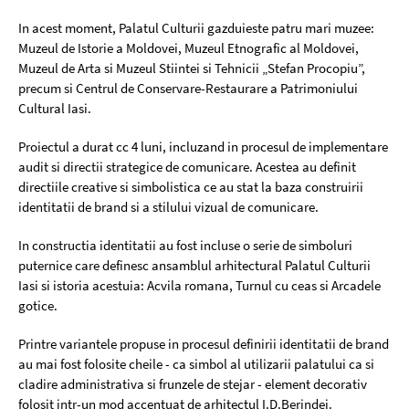
In acest moment, Palatul Culturii gazduieste patru mari muzee:
Muzeul de Istorie a Moldovei, Muzeul Etnografic al Moldovei,
Muzeul de Arta si Muzeul Stiintei si Tehnicii „Stefan Procopiu”,
precum si Centrul de Conservare-Restaurare a Patrimoniului
Cultural Iasi.
Proiectul a durat cc 4 luni, incluzand in procesul de implementare
audit si directii strategice de comunicare. Acestea au definit
directiile creative si simbolistica ce au stat la baza construirii
identitatii de brand si a stilului vizual de comunicare.
In constructia identitatii au fost incluse o serie de simboluri
puternice care definesc ansamblul arhitectural Palatul Culturii
Iasi si istoria acestuia: Acvila romana, Turnul cu ceas si Arcadele
gotice.
Printre variantele propuse in procesul definirii identitatii de brand
au mai fost folosite cheile - ca simbol al utilizarii palatului ca si
cladire administrativa si frunzele de stejar - element decorativ
folosit intr-un mod accentuat de arhitectul I.D.Berindei.